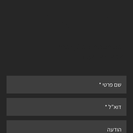
דברו איתנו
limor@brandon.co.il
054-4814241