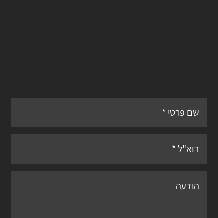
דברו איתנו
limor@brandon.co.il
054-4814241