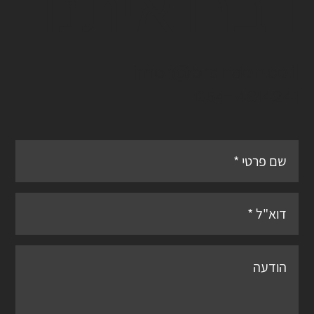
דברו איתנו
limor@brandon.co.il
054-4814241