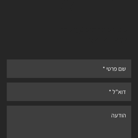
דברו איתנו
limor@brandon.co.il
054-4814241