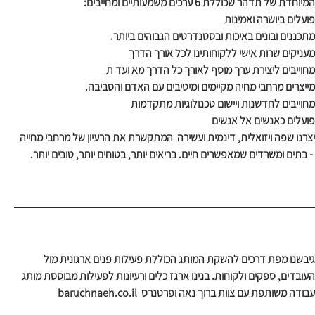
המיוחדת של תדהר שכוללת 6 ערכים משמעותיים ומחייבים:
פועלים ביושרה ואמינות
מתכננים ובונים באיכות ובסטנדרטים הגבוהים ביותר.
מעניקים שרות אישי ללקוחותינו לכל אורך הדרך
מחוייבים ליצירת ערך מוסף לאורך כל הדרך מא ועד ת 
מייצרים מרחבי מחיה מקיימים ומיטיבים עם האדם והסביבה.
מחוייבים לחדשנות ויישום טכנולוגיות מתקדמות
פועלים כאנשים אל אנשים
יצרנו שפה ויזואלית, דינמית ועשירה  המתקשרת את הרעיון של מרחבי מחייה
 - בתים ומשרדים שמאפשרים חיים. בריאים יותר, בטוחים יותר, טובים יותר.
גיבשנו מפת דרכים להשקת המותג הכוללת פעילות פנים ארגונית מול 
העובדים, ספקים ולקוחות. בנינו ארגז כלים ורעיונות לפעילות מבוססת מותג 
עבודה משותפת עם צוות ברוך נאה ופרטנרס  baruchnaeh.co.il 