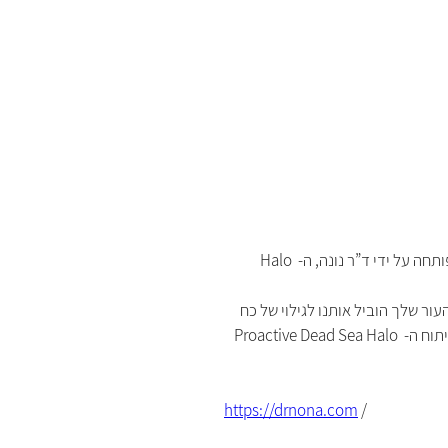
בניית סיפור המותג:  כוח החיים מים המוות |  תמצית החיים של ים המוותבתהליך פיתוח האסטרטגיה למותג, מיתגנו את הנוסחה המיוחדת שפותחה על ידי ד”ר נונה, ה- Halo 
ר שלך הוביל אותנו לגילוי של כח 
חיים מדהים, בקרקעיתו של ים המלח. יותר משני עשורים מאוחר יותר, שינה הגילוי הזה את חייהן של מיליוני נשים ברחבי העולם. באמצעות פיתוח ה- Proactive Dead Sea Halo 
https://drnona.com
 /