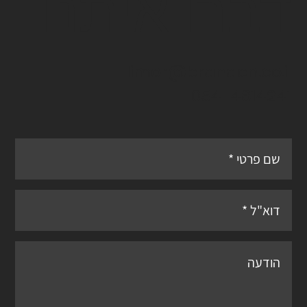
דברו איתנו
limor@brandon.co.il
054-4814241