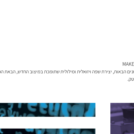
ים הבאות, יצירת שפה ויזואלית ומילולית שתומכת במיצוב החדש, הבאת המו
ק.