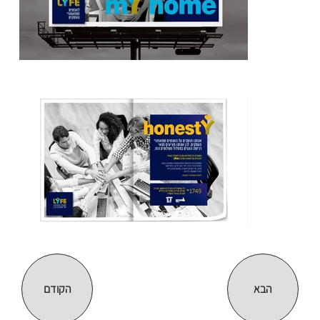
הבא
הקודם