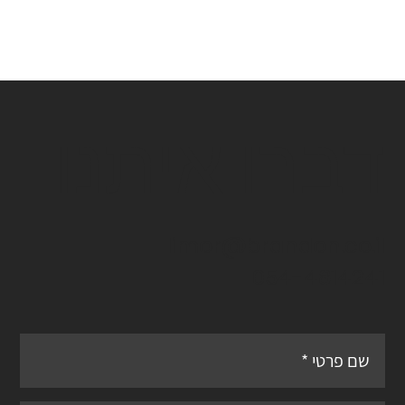
דברו איתנו
limor@brandon.co.il
054-4814241