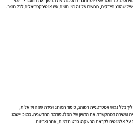
בווירוסים. כל חומר שאליו מתחברת הטכנולוגיה תהפוך את החומר לדינמי
עיל שהורג חיידקים, תחשבו על זה כמו חומת אש אנטיבקטריאלית לכל חומר.
ך כלל גבוש אסטרטגיית המותג, סיפור המותג ויצירת שפה ויזואלית, 
ית ועשירה המתקשרת את הרעיון של הפלטפורמה החדשנית. כמו כן יישמנו 
 על אלמנטים לקראת ההשקה: סרט תדמית, אתר ואריזות.