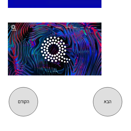
הבא
הקודם