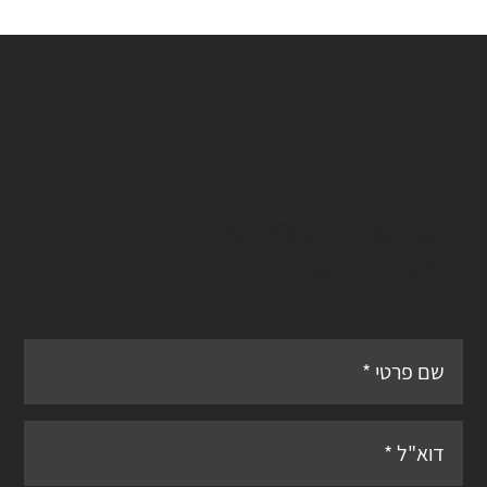
דברו איתנו
limor@brandon.co.il
054-4814241