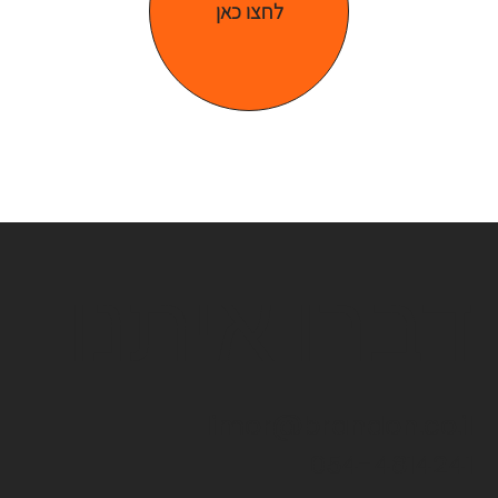
לחצו כאן
דברו איתנו
limor@brandon.co.il
054-4814241