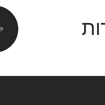
ות
לח
ndon.co.il