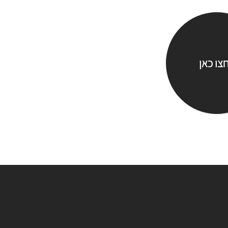
צו כאן
limor@bra